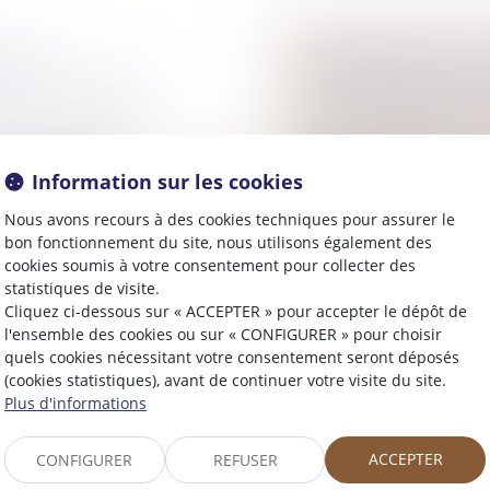
 SUR
PRÉEMPTION ET D
 DU CODE PÉNAL
NOTION D’ABUS D
Droit pénal
/
(NPU) In
ge par paroles,
Selon l’article 432-1
Information sur les cookies
 toute nature non
dépositaire de l’auto
onques adres...
ses fonctions, de pre
Nous avons recours à des cookies techniques pour assurer le
bon fonctionnement du site, nous utilisons également des
Lire la suite
cookies soumis à votre consentement pour collecter des
statistiques de visite.
Cliquez ci-dessous sur « ACCEPTER » pour accepter le dépôt de
l'ensemble des cookies ou sur « CONFIGURER » pour choisir
quels cookies nécessitant votre consentement seront déposés
(cookies statistiques), avant de continuer votre visite du site.
Plus d'informations
ON DE PROPOS À
INTERDICTION DE
ES PEUT SUFFIRE
LA COUR DE CASS
ACCEPTER
CONFIGURER
REFUSER
Droit pénal
/
(NPU) In