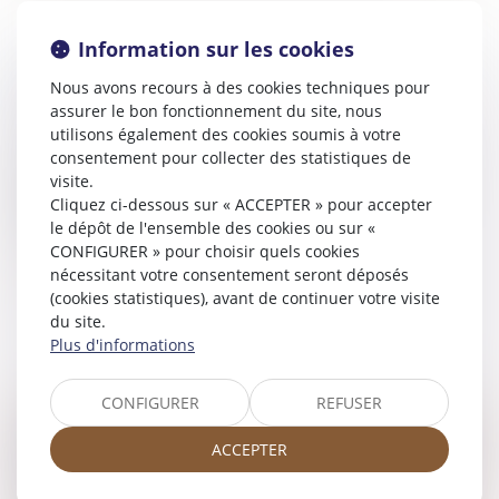
Information sur les cookies
LE CABINET VOUS ASSISTE ET VOUS
Nous avons recours à des cookies techniques pour
REPRÉSENTE DANS TOUTE LA FRANCE.
assurer le bon fonctionnement du site, nous
Actualité du cabinet
utilisons également des cookies soumis à votre
consentement pour collecter des statistiques de
Nous étions ainsi près la Chambre sociale de la Cour
visite.
d’appel de Paris jeudi 8 février et devant le tribunal
Cliquez ci-dessous sur « ACCEPTER » pour accepter
judiciaire de Nantes dans le cadre d’une procédure
le dépôt de l'ensemble des cookies ou sur «
d’instruction crim...
CONFIGURER » pour choisir quels cookies
Lire la suite
nécessitant votre consentement seront déposés
(cookies statistiques), avant de continuer votre visite
du site.
Plus d'informations
CONFIGURER
REFUSER
APPLICATION DU PRINCIPE DE CUMUL DES
ACCEPTER
PEINES AU REGARD DE LA CHRONOLOGIE
DES FAITS